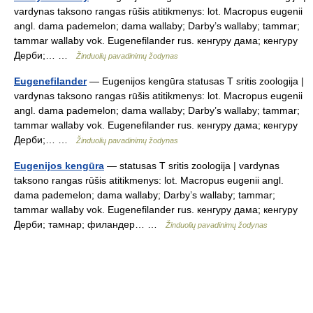
vardynas taksono rangas rūšis atitikmenys: lot. Macropus eugenii
angl. dama pademelon; dama wallaby; Darby’s wallaby; tammar;
tammar wallaby vok. Eugenefilander rus. кенгуру дама; кенгуру
Дерби;… …
Žinduolių pavadinimų žodynas
Eugenefilander
— Eugenijos kengūra statusas T sritis zoologija |
vardynas taksono rangas rūšis atitikmenys: lot. Macropus eugenii
angl. dama pademelon; dama wallaby; Darby’s wallaby; tammar;
tammar wallaby vok. Eugenefilander rus. кенгуру дама; кенгуру
Дерби;… …
Žinduolių pavadinimų žodynas
Eugenijos kengūra
— statusas T sritis zoologija | vardynas
taksono rangas rūšis atitikmenys: lot. Macropus eugenii angl.
dama pademelon; dama wallaby; Darby’s wallaby; tammar;
tammar wallaby vok. Eugenefilander rus. кенгуру дама; кенгуру
Дерби; тамнар; филандер… …
Žinduolių pavadinimų žodynas