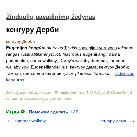
Žinduolių pavadinimų žodynas
кенгуру Дерби
кенгуру Дерби
Eugenijos
kengūra
statusas
T
sritis
zoologija | vardynas
taksono
rangas
rūšis
atitikmenys
:
lot.
Macropus eugenii
angl.
dama
pademelon; dama wallaby; Darby’s wallaby; tammar; tammar
wallaby
vok.
Eugenefilander
rus.
кенгуру дама; кенгуру Дерби;
тамнар; филандер Евгении
ryšiai
:
platesnis terminas
–
didžiosios
kengūros
Žinduolių pavadinimų žodynas. - Ekologijos inst. l-kla
.
R. Mažeikytė, E. Mickevičius, J.
Prūsaitė, K. Baranauskas, R. Baleišis
.
2002
.
Игры ⚽
Поможем сделать НИР
tammar wallaby
кенгуру дама