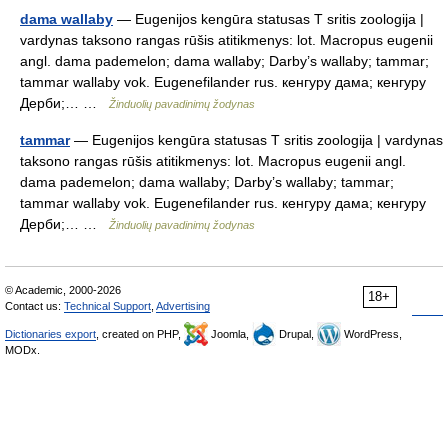
dama wallaby
— Eugenijos kengūra statusas T sritis zoologija |
vardynas taksono rangas rūšis atitikmenys: lot. Macropus eugenii
angl. dama pademelon; dama wallaby; Darby’s wallaby; tammar;
tammar wallaby vok. Eugenefilander rus. кенгуру дама; кенгуру
Дерби;… …
Žinduolių pavadinimų žodynas
tammar
— Eugenijos kengūra statusas T sritis zoologija | vardynas
taksono rangas rūšis atitikmenys: lot. Macropus eugenii angl.
dama pademelon; dama wallaby; Darby’s wallaby; tammar;
tammar wallaby vok. Eugenefilander rus. кенгуру дама; кенгуру
Дерби;… …
Žinduolių pavadinimų žodynas
© Academic, 2000-2026
18+
Contact us:
Technical Support
,
Advertising
Dictionaries export
, created on PHP,
Joomla,
Drupal,
WordPress,
MODx.