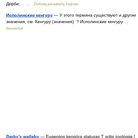
Дерби;… …
Žinduolių pavadinimų žodynas
Исполинские кенгуру
— У этого термина существуют и другие
значения, см. Кенгуру (значения). ? Исполинские кенгуру …
Википедия
Darby’s wallaby
— Eugenijos kengūra statusas T sritis zoologija |