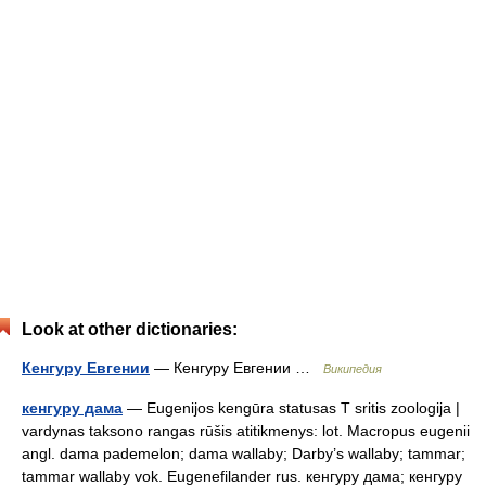
Look at other dictionaries:
Кенгуру Евгении
— Кенгуру Евгении …
Википедия
кенгуру дама
— Eugenijos kengūra statusas T sritis zoologija |
vardynas taksono rangas rūšis atitikmenys: lot. Macropus eugenii
angl. dama pademelon; dama wallaby; Darby’s wallaby; tammar;
tammar wallaby vok. Eugenefilander rus. кенгуру дама; кенгуру