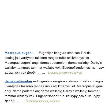
Macropus eugenii
— Eugenijos kengūra statusas T sritis
zoologija | vardynas taksono rangas rūšis atitikmenys: lot.
Macropus eugenii angl. dama pademelon; dama wallaby; Darby’s
wallaby; tammar; tammar wallaby vok. Eugenefilander rus. кенгуру
дама; кенгуру Дерби;… …
Žinduolių pavadinimų žodynas
dama pademelon
— Eugenijos kengūra statusas T sritis zoologija
| vardynas taksono rangas rūšis atitikmenys: lot. Macropus eugenii
angl. dama pademelon; dama wallaby; Darby’s wallaby; tammar;
tammar wallaby vok. Eugenefilander rus. кенгуру дама; кенгуру
Дерби;… …
Žinduolių pavadinimų žodynas