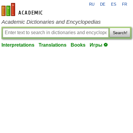
RU
DE
ES
FR
en-academic.com
Academic Dictionaries and Encyclopedias
Search!
Interpretations
Translations
Books
Игры ⚽